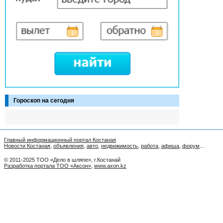
Гороскоп на сегодня
Главный информационный портал Костаная
Новости Костаная
,
объявления
,
авто
,
недвижимость
,
работа
,
афиша
,
форум
...
© 2011-2025 ТОО «Дело в шляпе», г.Костанай
Разработка портала ТОО «Аксон»
,
www.axon.kz