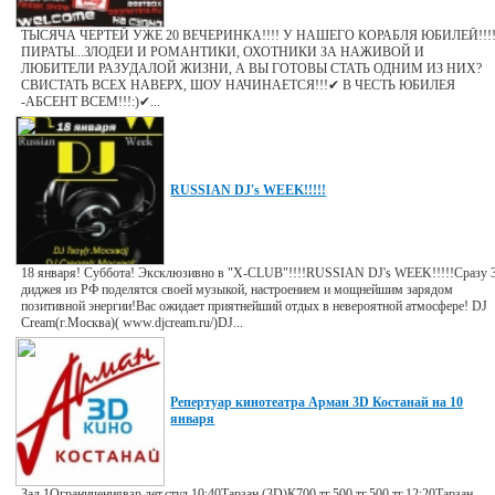
ТЫСЯЧА ЧЕРТЕЙ УЖЕ 20 ВЕЧЕРИНКА!!!! У НАШЕГО КОРАБЛЯ ЮБИЛЕЙ!!!
ПИРАТЫ...ЗЛОДЕИ И РОМАНТИКИ, ОХОТНИКИ ЗА НАЖИВОЙ И
ЛЮБИТЕЛИ РАЗУДАЛОЙ ЖИЗНИ, А ВЫ ГОТОВЫ СТАТЬ ОДНИМ ИЗ НИХ?
СВИСТАТЬ ВСЕХ НАВЕРХ, ШОУ НАЧИНАЕТСЯ!!!✔ В ЧЕСТЬ ЮБИЛЕЯ
-АБСЕНТ ВСЕМ!!!:)✔...
RUSSIAN DJ's WEEK!!!!!
18 января! Суббота! Эксклюзивно в "X-CLUB"!!!!RUSSIAN DJ's WEEK!!!!!Сразу 
диджея из РФ поделятся своей музыкой, настроением и мощнейшим зарядом
позитивной энергии!Вас ожидает приятнейший отдых в невероятной атмосфере! DJ
Cream(г.Москва)( www.djcream.ru/)DJ...
Репертуар кинотеатра Арман 3D Костанай на 10
января
Зал 1Ограничениявзр.дет.студ.10:40Тарзан (3D)К700 тг.500 тг.500 тг.12:20Тарзан