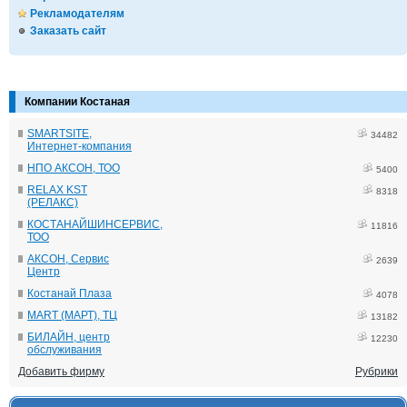
Рекламодателям
Заказать сайт
Компании Костаная
SMARTSITE,
34482
Интернет-компания
НПО АКСОН, ТОО
5400
RELAX KST
8318
(РЕЛАКС)
КОСТАНАЙШИНСЕРВИС,
11816
ТОО
АКСОН, Сервис
2639
Центр
Костанай Плаза
4078
MART (МАРТ), ТЦ
13182
БИЛАЙН, центр
12230
обслуживания
Добавить фирму
Рубрики