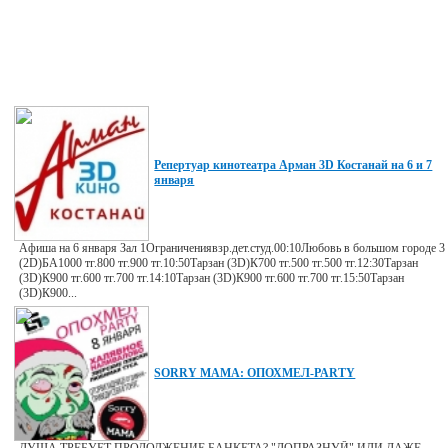
Репертуар кинотеатра Арман 3D Костанай на 6 и 7
января
Афиша на 6 января Зал 1Ограничениявзр.дет.студ.00:10Любовь в большом городе 3
(2D)БА1000 тг.800 тг.900 тг.10:50Тарзан (3D)К700 тг.500 тг.500 тг.12:30Тарзан
(3D)К900 тг.600 тг.700 тг.14:10Тарзан (3D)К900 тг.600 тг.700 тг.15:50Тарзан
(3D)К900...
SORRY MAMA: ОПОХМЕЛ-PARTY