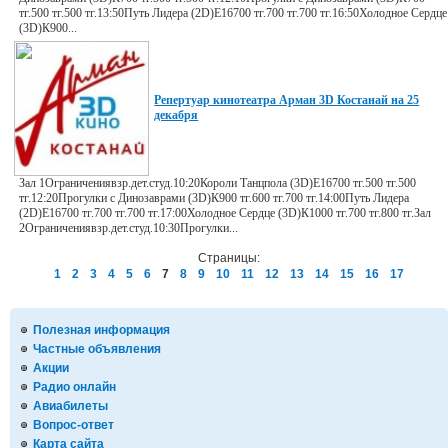
тг.500 тг.500 тг.13:50Путь Лидера (2D)E16700 тг.700 тг.700 тг.16:50Холодное Сердце
(3D)К900...
Репертуар кинотеатра Арман 3D Костанай на 25
декабря
Зал 1Ограничениявзр.дет.студ.10:20Короли Танцпола (3D)E16700 тг.500 тг.500
тг.12:20Прогулки с Динозаврами (3D)К900 тг.600 тг.700 тг.14:00Путь Лидера
(2D)E16700 тг.700 тг.700 тг.17:00Холодное Сердце (3D)К1000 тг.700 тг.800 тг.Зал
2Ограничениявзр.дет.студ.10:30Прогулки...
Страницы:
1
2
3
4
5
6
7
8
9
10
11
12
13
14
15
16
17
Полезная информация
Частные объявления
Акции
Радио онлайн
Авиабилеты
Вопрос-ответ
Карта сайта