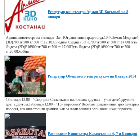
Репертуар кинотеатра Арман 3D Костанай на 8
января
Афиша кинотеатра на 8 января Зал 1Ограничениявзр.дет.студ.10:40Земля Медведей
(3D)700 тг.500 тг.500 тг.12:10Холодное Сердце (3D)К700 тг.500 тг.500 тг.14:00Путь
Лидера (2D)E16900 тг.700 тг.700 тг.17:00Путь Лидера (2D)E16900 тг.700 тг.700
тг.20:00Хоббит:...
Репертуар Областного театра кукол на Январь 2014
18 января12:00 - "Сюрприз"Спектакль о настоящих друзьях – учит детей дружить
друг с другом.19 января12:00 - "Три поросенка"Веселые приключения трех шустры
поросят, как они строили домики, как за ними гонялся злой волк и как поросята...
Расписание Кинотеатра Казахстан на 6, 7 и 8 января