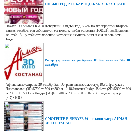
НОВЫЙ ГОД РОК БАР 30 ДЕКАБРЯ 1-2 ЯНВАРЯ
Начало: 30 декабря в 20:00Товарищи! Каждый год, 30-го так же первого и второго
января декабря, мы собираемся все вместе, чтобы встретить НОВЫЙ год!Правила т
же: тебе 18+, у тебя есть хорошее настроение, немного денег и сил на всю ночь!
Тогда...
Репертуар кинотеатра Арман 3D Костанай на 29 и 30
декабря
Афиша кинотеатра на 29 декабряЗал 1Ограничениявзр.дет.студ.10:30Прогулки с
Динозаврами (3D)К700 тг.500 тг.500 тг.12:10Джастин Бибер. Believe (2D)К900 тг.60
тг.700 тг.13:50Путь Лидера (2D)E16700 тг.700 тг.700 тг.16:50Холодное Сердце
(3D)К1000...
СМОТРИТЕ В ЯНВАРЕ 2014 в кинотеатре АРМАН
3D КОСТАНАЙ