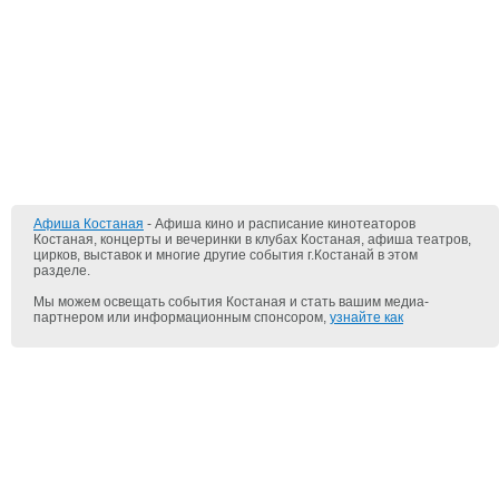
Афиша Костаная
- Афиша кино и расписание кинотеаторов
Костаная, концерты и вечеринки в клубах Костаная, афиша театров,
цирков, выставок и многие другие события г.Костанай в этом
разделе.
Мы можем освещать события Костаная и стать вашим медиа-
партнером или информационным спонсором,
узнайте как