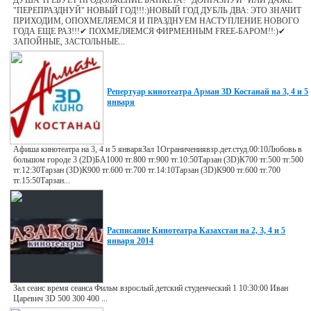
ДУША ТРЕБУЕТ ПРОДОЛЖЕНИЕ БАНКЕТА? "ДОПРАЗНУЙ" ИЛИ ДАЖЕ
"ПЕРЕПРАЗДНУЙ" НОВЫЙ ГОД!!!:)НОВЫЙ ГОД ДУБЛЬ ДВА: ЭТО ЗНАЧИТ
ПРИХОДИМ, ОПОХМЕЛЯЕМСЯ И ПРАЗДНУЕМ НАСТУПЛЕНИЕ НОВОГО
ГОДА ЕЩЕ РАЗ!!!✔ ПОХМЕЛЯЕМСЯ ФИРМЕННЫМ FREE-БАРОМ!!:)✔
ЗАПОЙНЫЕ, ЗАСТОЛЬНЫЕ...
Репертуар кинотеатра Арман 3D Костанай на 3, 4 и 5
января
Афиша кинотеатра на 3, 4 и 5 январяЗал 1Ограничениявзр.дет.студ.00:10Любовь в
большом городе 3 (2D)БА1000 тг.800 тг.900 тг.10:50Тарзан (3D)К700 тг.500 тг.500
тг.12:30Тарзан (3D)К900 тг.600 тг.700 тг.14:10Тарзан (3D)К900 тг.600 тг.700
тг.15:50Тарзан...
Расписание Кинотеатра Казахстан на 2, 3, 4 и 5
января 2014
Зал сеанс время сеанса Фильм взрослый детский студенческий 1 10:30:00 Иван
Царевич 3D 500 300 400 ...