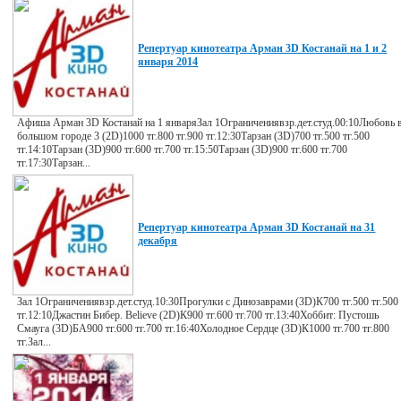
Репертуар кинотеатра Арман 3D Костанай на 1 и 2
января 2014
Афиша Арман 3D Костанай на 1 январяЗал 1Ограничениявзр.дет.студ.00:10Любовь 
большом городе 3 (2D)1000 тг.800 тг.900 тг.12:30Тарзан (3D)700 тг.500 тг.500
тг.14:10Тарзан (3D)900 тг.600 тг.700 тг.15:50Тарзан (3D)900 тг.600 тг.700
тг.17:30Тарзан...
Репертуар кинотеатра Арман 3D Костанай на 31
декабря
Зал 1Ограничениявзр.дет.студ.10:30Прогулки с Динозаврами (3D)К700 тг.500 тг.500
тг.12:10Джастин Бибер. Believe (2D)К900 тг.600 тг.700 тг.13:40Хоббит: Пустошь
Смауга (3D)БА900 тг.600 тг.700 тг.16:40Холодное Сердце (3D)К1000 тг.700 тг.800
тг.Зал...