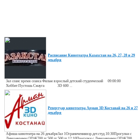
Расписание Кинотеатра Казахстан на 26, 27, 28 и 29
декабря
Зал сеанс время сеанса Фильм взрослый детский студенческий 09:00:00
Хоббит:Пустошь Смауга 3D 600 ...
Репертуар кинотеатра Арман 3D Костанай на 26 и 27
декабря
Афиша кинотеатра на 26 декабряЗал 1Ограничениявзр.дет.студ.10:30Прогулки с
Динозаврами (3D)К700 тг.500 тг.500 тг.12:10Прогулки с Динозаврами (3D)К700